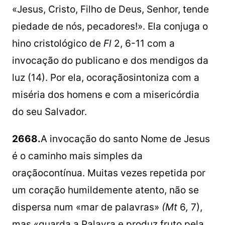
«Jesus, Cristo, Filho de Deus, Senhor, tende
piedade de nós, pecadores!». Ela conjuga o
hino cristológico de
Fl
2, 6-11 com a
invocação do publicano e dos mendigos da
luz (14). Por ela, ocoraçãosintoniza com a
miséria dos homens e com a misericórdia
do seu Salvador.
2668.
A invocação do santo Nome de Jesus
é o caminho mais simples da
oraçãocontínua. Muitas vezes repetida por
um coração humildemente atento, não se
dispersa num «mar de palavras»
(Mt
6
,
7),
mas «guarda a Palavra e produz fruto pela