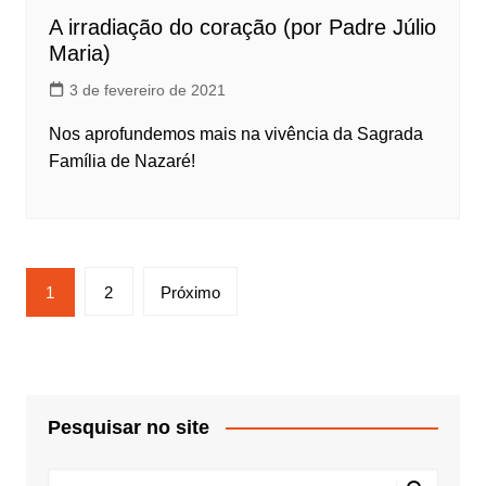
A irradiação do coração (por Padre Júlio
Maria)
3 de fevereiro de 2021
Nos aprofundemos mais na vivência da Sagrada
Família de Nazaré!
Paginação
1
2
Próximo
de
posts
Pesquisar no site