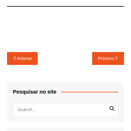
Navegação
Anterior
Próximo
de
Post
Pesquisar no site