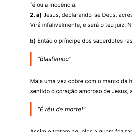
fé ou a inocência.
2. a)
Jesus, declarando-se Deus, acre
Virá infalivelmente, e será o teu juiz.
b)
Então o príncipe dos sacerdotes ras
“Blasfemou”
Mais uma vez cobre com o manto da hi
sentido o coração amoroso de Jesus, ao
“É réu de morte!”
Assim o tratam aqueles a quem fez ta