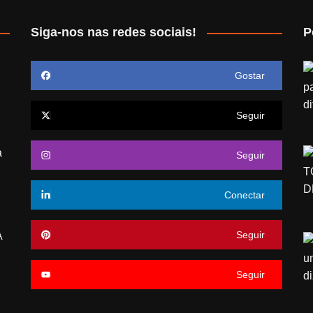
Siga-nos nas redes sociais!
P
Gostar
Seguir
a
Seguir
Conectar
Seguir
A
Seguir