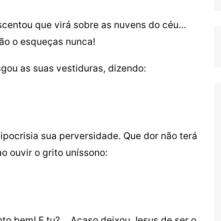
scentou que virá sobre as nuvens do céu…
 Não o esqueças nunca!
gou as suas vestiduras, dizendo:
pocrisia sua perversidade. Que dor não terá
 ouvir o grito uníssono:
nto bem! E tu?… Acaso deixou Jesus de ser o