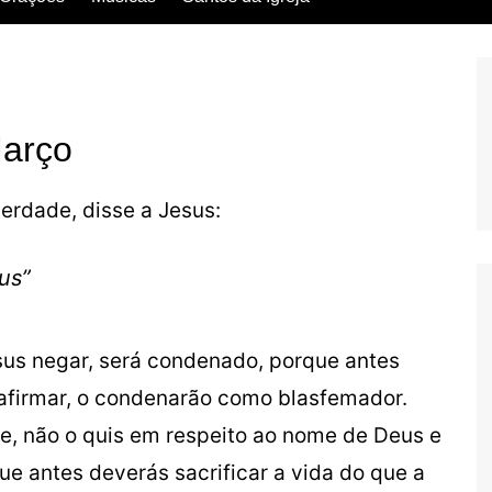
Escritos dos Santos
Vida dos Santos
Março
erdade, disse a Jesus:
eus”
esus negar, será condenado, porque antes
e afirmar, o condenarão como blasfemador.
de, não o quis em respeito ao nome de Deus e
e antes deverás sacrificar a vida do que a