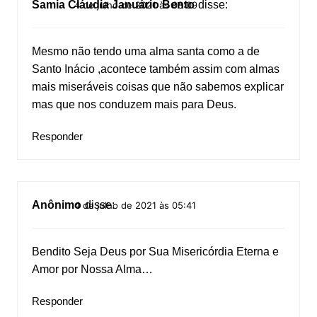
Samia Cláudia Januário Bento
disse:
4 de julho de 2021 às 08:09
Mesmo não tendo uma alma santa como a de
Santo Inácio ,acontece também assim com almas
mais miseráveis coisas que não sabemos explicar
mas que nos conduzem mais para Deus.
Responder
Anônimo
disse:
4 de julho de 2021 às 05:41
Bendito Seja Deus por Sua Misericórdia Eterna e
Amor por Nossa Alma…
Responder