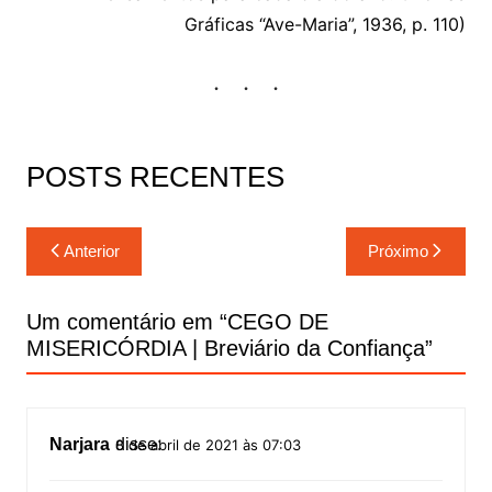
Gráficas “Ave-Maria”, 1936, p. 110)
POSTS RECENTES
Navegação
Anterior
Próximo
de
Post
Um comentário em “
CEGO DE
MISERICÓRDIA | Breviário da Confiança
”
Narjara
disse:
8 de abril de 2021 às 07:03