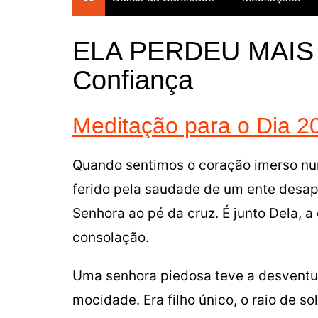
Breves Meditações para
todos os dias do ano
ELA PERDEU MAIS | 
Breviário da Confiança
Confiança
Um Mês com Maria
Meditações para a
Meditação para o Dia 2
Quaresma
Mês das Almas
Quando sentimos o coração imerso n
Consagração Total à Virgem
Maria
ferido pela saudade de um ente desa
Senhora ao pé da cruz. É junto Dela, 
consolação.
Uma senhora piedosa teve a desventur
mocidade. Era filho único, o raio de so