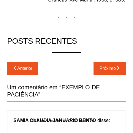
POSTS RECENTES
Navegação
Anterior
Próximo
de
Post
Um comentário em “
EXEMPLO DE
PACIÊNCIA
”
SAMIA CLAUDIA JANUARIO BENTO
disse:
26 de dezembro de 2021 às 12:26