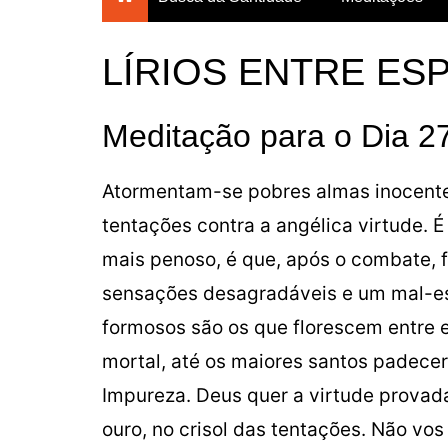
Breves Meditações para
todos os dias do ano
LÍRIOS ENTRE ES
Breviário da Confiança
Um Mês com Maria
Meditação para o Dia 2
Meditações para a
Quaresma
Atormentam-se pobres almas inocente
Mês das Almas
tentações contra a angélica virtude. É
Consagração Total à Virgem
Maria
mais penoso, é que, após o combate, 
sensações desagradáveis e um mal-est
formosos são os que florescem entre e
mortal, até os maiores santos padecer
Impureza. Deus quer a virtude provad
ouro, no crisol das tentações. Não vo