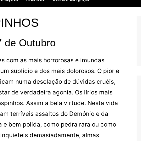
Escritos dos Santos
PINHOS
Vida dos Santos
7 de Outubro
s com as mais horrorosas e imundas
 um suplício e dos mais dolorosos. O pior e
ficam numa desolação de dúvidas cruéis,
ar de verdadeira agonia. Os lírios mais
spinhos. Assim a bela virtude. Nesta vida
am terríveis assaltos do Demônio e da
a e bem polida, como pedra rara ou como
s inquieteis demasiadamente, almas