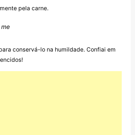
lmente pela carne.
t me
, para conservá-lo na humildade. Confiai em
vencidos!