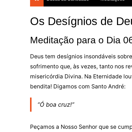
Breves Meditações para
todos os dias do ano
Os Desígnios de De
Breviário da Confiança
Um Mês com Maria
Meditação para o Dia 0
Meditações para a
Quaresma
Deus tem desígnios insondáveis sobre
Mês das Almas
sofrimento que, às vezes, tanto nos re
Consagração Total à Virgem
Maria
misericórdia Divina. Na Eternidade lo
bendita! Digamos com Santo André:
“Ó boa cruz!”
Peçamos a Nosso Senhor que se cumpr