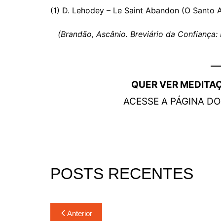
(1) D. Lehodey – Le Saint Abandon (O Santo Ab
(Brandão, Ascânio. Breviário da Confiança:
QUER VER MEDITA
ACESSE A PÁGINA D
POSTS RECENTES
Navegação
Anterior