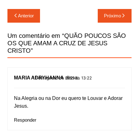
Navegação
Anterior
Próximo
de
Post
Um comentário em “
QUÃO POUCOS SÃO
OS QUE AMAM A CRUZ DE JESUS
CRISTO
”
MARIA ADRYHANNA
disse:
12 de agosto de 2021 às 13:22
Na Alegria ou na Dor eu quero te Louvar e Adorar
Jesus.
Responder