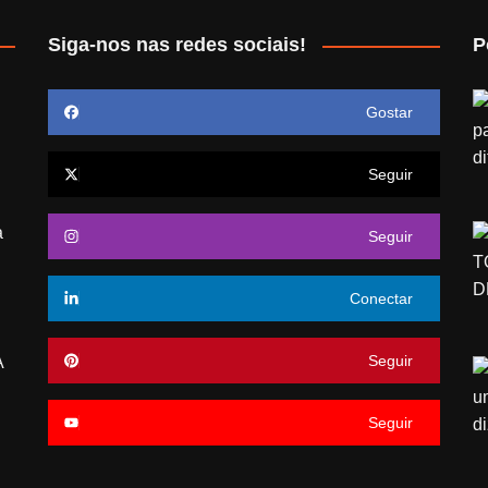
Siga-nos nas redes sociais!
P
Gostar
Seguir
a
Seguir
Conectar
Seguir
A
Seguir