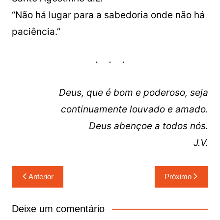
“Não há lugar para a sabedoria onde não há
paciência.”
Deus, que é bom e poderoso, seja
continuamente louvado e amado.
Deus abençoe a todos nós.
J.V.
Navegação
Anterior
Próximo
de
Post
Deixe um comentário