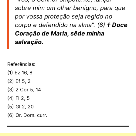
sobre mim um olhar benigno, para que
por vossa proteção seja regido no
corpo e defendido na alma”. (6)
† Doce
Coração de Maria, sêde minha
salvação.
Referências:
(1) Ez 16, 8
(2) Ef 5, 2
(3) 2 Cor 5, 14
(4) Fl 2, 5
(5) Gl 2, 20
(6) Or. Dom. curr.