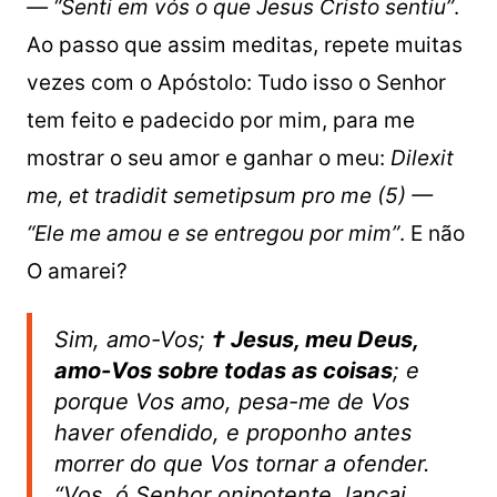
— “Senti em vós o que Jesus Cristo sentiu”
.
Ao passo que assim meditas, repete muitas
vezes com o Apóstolo: Tudo isso o Senhor
tem feito e padecido por mim, para me
mostrar o seu amor e ganhar o meu:
Dilexit
me, et tradidit semetipsum pro me (5) —
“Ele me amou e se entregou por mim”
. E não
O amarei?
Sim, amo-Vos;
† Jesus, meu Deus,
amo-Vos sobre todas as coisas
; e
porque Vos amo, pesa-me de Vos
haver ofendido, e proponho antes
morrer do que Vos tornar a ofender.
“Vos, ó Senhor onipotente, lançai