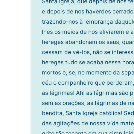
Santa Igreja, que depois de nos te
e depois de nos haverdes cerrado 
trazendo-nos à lembrança daquel
lhes os meios de nos aliviarem e 
hereges abandonam os seus, quan
cessam de vê-los, não se interess
hereges tudo se acaba nessa hora
mortos e, se, no momento da sepa
céu o companheiro que perderam, 
as lágrimas! Ah! as lágrimas são 
sem as orações, as lágrimas de n
bendita, Santa Igreja católica! Se
das agitações de nossa vida mate
grito tão tocante em sua simplici