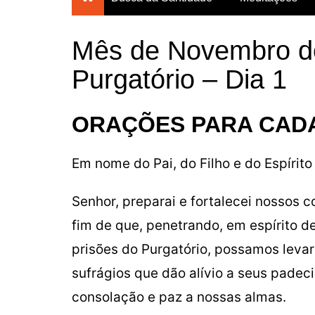
Breves Meditações para
todos os dias do ano
Mês de Novembro d
Breviário da Confiança
Purgatório – Dia 1
Um Mês com Maria
Meditações para a
ORAÇÕES PARA CADA
Quaresma
Mês das Almas
Em nome do Pai, do Filho e do Espírit
Consagração Total à Virgem
Maria
Senhor, preparai e fortalecei nossos 
fim de que, penetrando, em espírito de
prisões do Purgatório, possamos levar
sufrágios que dão alívio a seus padec
consolação e paz a nossas almas.