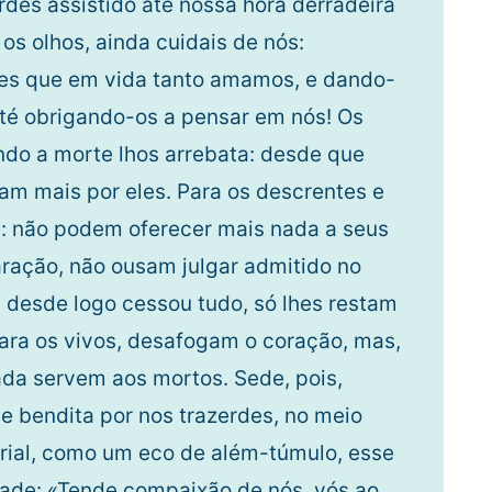
rdes assistido até nossa hora derradeira
os olhos, ainda cuidais de nós:
es que em vida tanto amamos, e dando-
até obrigando-os a pensar em nós! Os
do a morte lhos arrebata: desde que
am mais por eles. Para os descrentes e
: não podem oferecer mais nada a seus
ração, não ousam julgar admitido no
desde logo cessou tudo, só lhes restam
para os vivos, desafogam o coração, mas,
ada servem aos mortos. Sede, pois,
de bendita por nos trazerdes, no meio
rial, como um eco de além-túmulo, esse
dade: «Tende compaixão de nós, vós ao