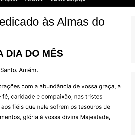
Escritos dos Santos
edicado às Almas do
Vida dos Santos
 DIA DO MÊS
o Santo. Amém.
corações com a abundância de vossa graça, a
 fé, caridade e compaixão, nas tristes
 aos fiéis que nele sofrem os tesouros de
imentos, glória à vossa divina Majestade,