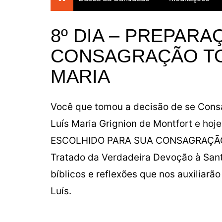
Breves Meditações para
todos os dias do ano
8º DIA – PREPARA
Breviário da Confiança
CONSAGRAÇÃO TO
Um Mês com Maria
MARIA
Meditações para a
Quaresma
Mês das Almas
Você que tomou a decisão de se Consa
Consagração Total à Virgem
Luís Maria Grignion de Montfort e hoje
Maria
ESCOLHIDO PARA SUA CONSAGRAÇÃO, t
Tratado da Verdadeira Devoção à San
bíblicos e reflexões que nos auxiliar
Luís.