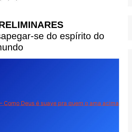
PRELIMINARES
pegar-se do espírito do
undo
o – Como Deus é suave pra quem o ama acima