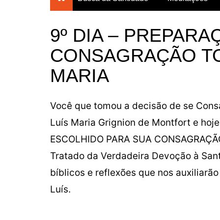
Breves Meditações para
todos os dias do ano
9º DIA – PREPARA
Breviário da Confiança
CONSAGRAÇÃO TO
Um Mês com Maria
MARIA
Meditações para a
Quaresma
Mês das Almas
Você que tomou a decisão de se Consa
Consagração Total à Virgem
Luís Maria Grignion de Montfort e hoje
Maria
ESCOLHIDO PARA SUA CONSAGRAÇÃO, t
Tratado da Verdadeira Devoção à San
bíblicos e reflexões que nos auxiliar
Luís.