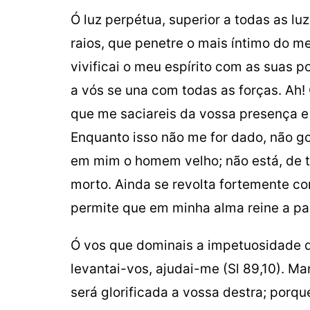
Ó luz perpétua, superior a todas as lu
raios, que penetre o mais íntimo do meu
vivificai o meu espírito com as suas p
a vós se una com todas as forças. Ah! 
que me saciareis da vossa presença e
Enquanto isso não me for dado, não goz
em mim o homem velho; não está, de 
morto. Ainda se revolta fortemente con
permite que em minha alma reine a pa
Ó vos que dominais a impetuosidade d
levantai-vos, ajudai-me (Sl 89,10). Ma
será glorificada a vossa destra; porq