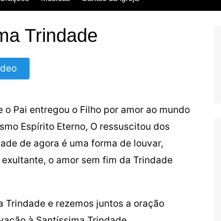
Escritos dos Santos
ma Trindade
Vida dos Santos
ídeo
e o Pai entregou o Filho por amor ao mundo
smo Espírito Eterno, O ressuscitou dos
dade de agora é uma forma de louvar,
exultante, o amor sem fim da Trindade
a Trindade e rezemos juntos a oração
vação à Santíssima Trindade.