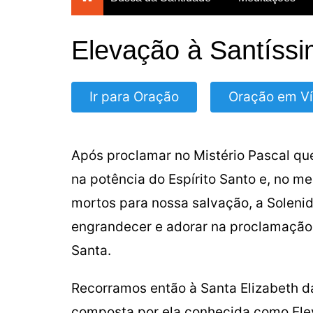
Breves Meditações para
todos os dias do ano
Elevação à Santíssi
Breviário da Confiança
Um Mês com Maria
Ir para Oração
Oração em V
Meditações para a
Quaresma
Mês das Almas
Após proclamar no Mistério Pascal qu
Consagração Total à Virgem
na potência do Espírito Santo e, no me
Maria
mortos para nossa salvação, a Soleni
engrandecer e adorar na proclamação 
Santa.
Recorramos então à Santa Elizabeth d
composta por ela conhecida como Ele