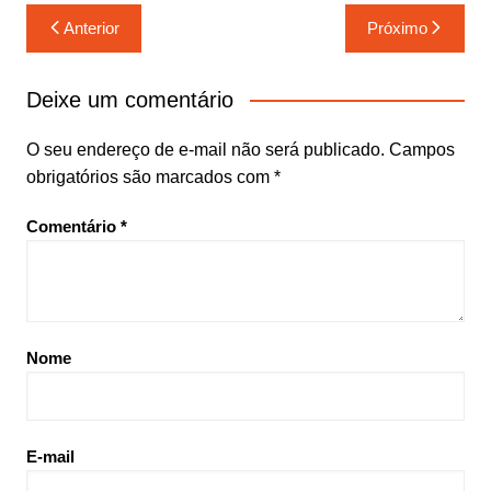
Navegação
Anterior
Próximo
de
Post
Deixe um comentário
O seu endereço de e-mail não será publicado.
Campos
obrigatórios são marcados com
*
Comentário
*
Nome
E-mail