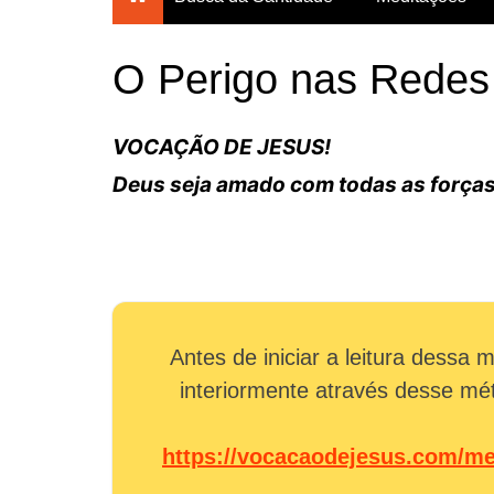
Breves Meditações para
todos os dias do ano
O Perigo nas Redes
Breviário da Confiança
Um Mês com Maria
VOCAÇÃO DE JESUS!
Meditações para a
Deus seja amado com todas as forças
Quaresma
Mês das Almas
Consagração Total à Virgem
Maria
Antes de iniciar a leitura dessa
interiormente através desse m
https://vocacaodejesus.com/me