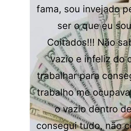
fama, sou invejado 
ser o que eu sou
Coitados!!! Não s
vazio e infeliz d
trabalhar para conse
trabalho me ocupava 
o vazio dentro d
consegui tudo, não co