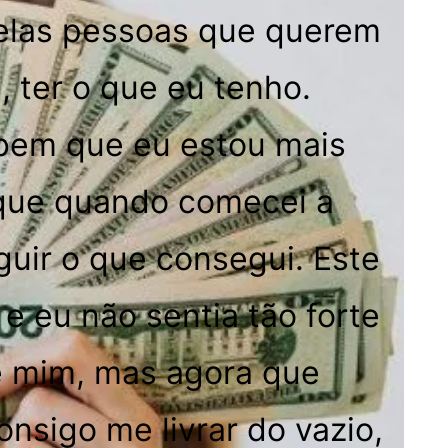
pelas pessoas que querem
, ter o que eu tenho.
abem que eu estou mais
o que quando comecei a
guir o que consegui. Este
e eu não sentia tão forte
e mim, mas agora que
nsigo me livrar do vazio,