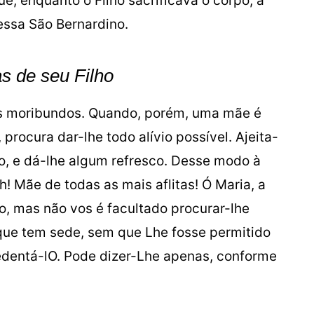
, enquanto o Filho sacrificava o corpo, a
essa São Bernardino.
as de seu Filho
s moribundos. Quando, porém, uma mãe é
 procura dar-lhe todo alívio possível. Ajeita-
o, e dá-lhe algum refresco. Desse modo à
h! Mãe de todas as mais aflitas! Ó Maria, a
o, mas não vos é facultado procurar-lhe
r que tem sede, sem que Lhe fosse permitido
dentá-lO. Pode dizer-Lhe apenas, conforme