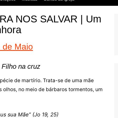
Escritos dos Santos
RA NOS SALVAR | Um
Vida dos Santos
hora
 d
e Maio
 Filho na cruz
pécie de martírio. Trata-se de uma mãe
s olhos, no meio de bárbaros tormentos, um
us sua Mãe” (Jo 19, 25)