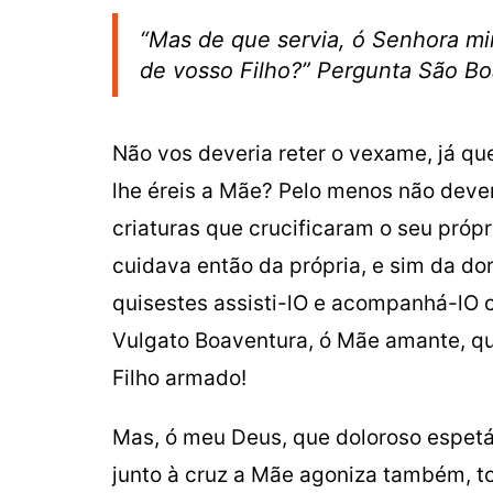
“Mas de que servia, ó Senhora min
de vosso Filho?” Pergunta São B
Não vos deveria reter o vexame, já qu
lhe éreis a Mãe? Pelo menos não deveri
criaturas que crucificaram o seu próp
cuidava então da própria, e sim da dor
quisestes assisti-lO e acompanhá-lO 
Vulgato Boaventura, ó Mãe amante, qu
Filho armado!
Mas, ó meu Deus, que doloroso espetác
junto à cruz a Mãe agoniza também, t