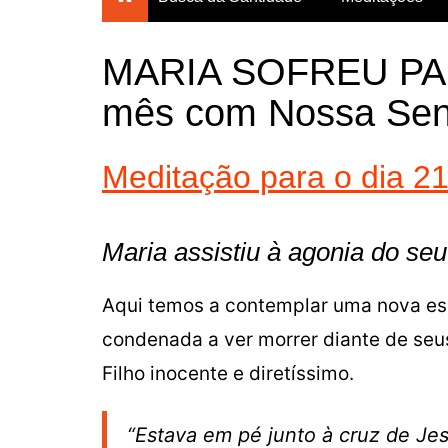
Breves Meditações para
todos os dias do ano
MARIA SOFREU PA
Breviário da Confiança
mês com Nossa Sen
Um Mês com Maria
Meditações para a
Meditação para o dia 21
Quaresma
Mês das Almas
Consagração Total à Virgem
Maria assistiu à agonia do seu
Maria
Aqui temos a contemplar uma nova es
condenada a ver morrer diante de seu
Filho inocente e diretíssimo.
“Estava em pé junto à cruz de Jes