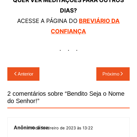
QUER VER MEDITAÇÕES PARA OUTROS
DIAS?
ACESSE A PÁGINA DO
BREVIÁRIO DA
CONFIANÇA
Navegação
Anterior
Próximo
de
Post
2 comentários sobre “
Bendito Seja o Nome
do Senhor!
”
Anônimo
disse:
1 de fevereiro de 2023 às 13:22