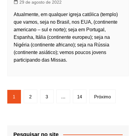
29 de agosto de 2022
Atualmente, em qualquer igreja católica (templo)
que vamos, seja no Brasil, nos EUA, (continente
americano – sul e norte); seja em Portugal,
Espanha, Itália (continente europeu); seja na
Nigéria (continente africano); seja na Rússia
(continente asiático); vemos poucos jovens
participando das Missas.
Paginação
1
2
3
…
14
Próximo
de
posts
Pesquisar no site